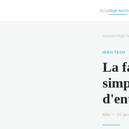
Actu
High tech
I
Accueil
›
High t
HIGH TECH
La f
simp
d'en
Milo — 20 jan