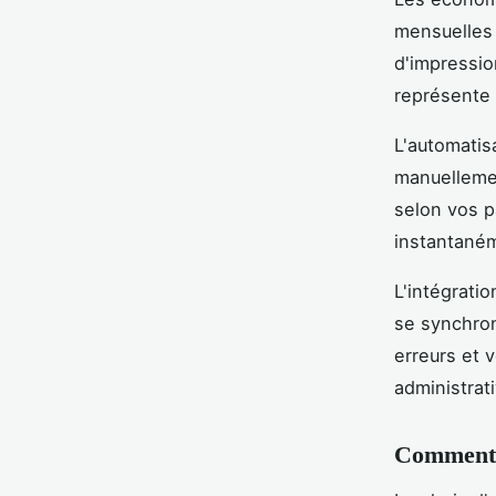
mensuelles 
d'impressio
représente 
L'automatisa
manuelleme
selon vos 
instantaném
L'intégrati
se synchron
erreurs et 
administrat
Comment c