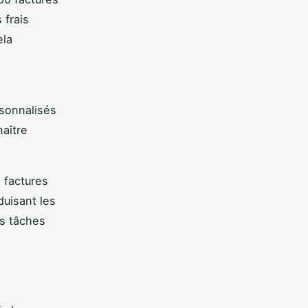
 frais
ela
sonnalisés
aître
s factures
duisant les
os tâches