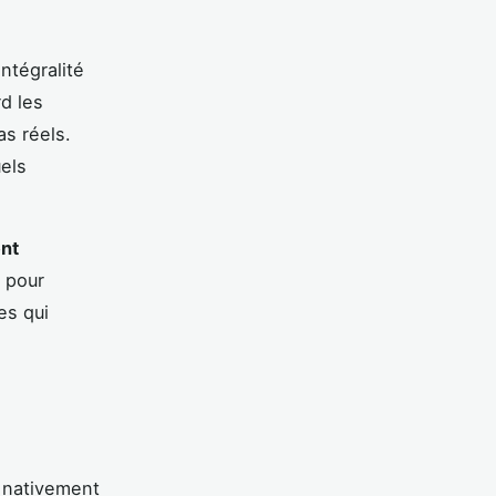
ntégralité
d les
as réels.
uels
nt
s pour
es qui
e nativement