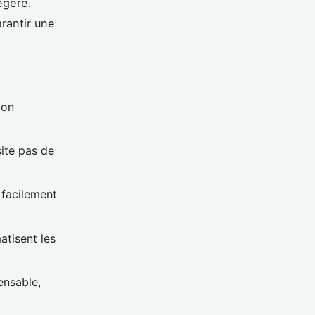
égère.
rantir une
ion
site pas de
 facilement
atisent les
ensable,