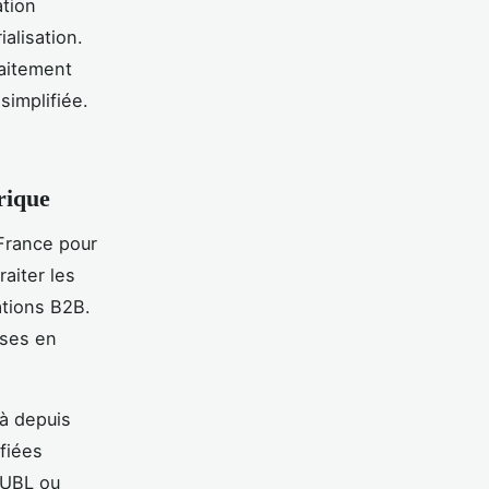
ation
alisation.
raitement
simplifiée.
rique
France pour
aiter les
ations B2B.
ises en
jà depuis
fiées
(UBL ou