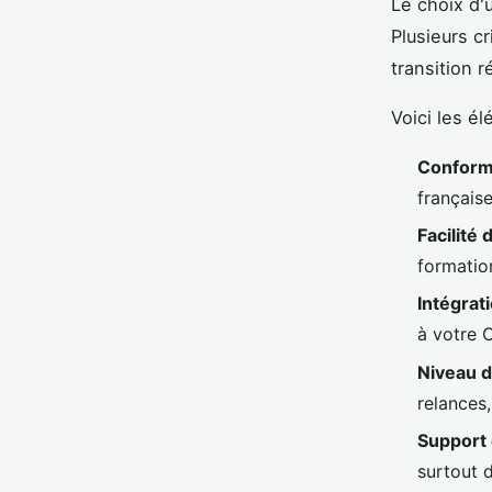
Le choix d'u
Plusieurs c
transition r
Voici les él
Conformi
française
Facilité d
formatio
Intégrat
à votre 
Niveau d
relances
Support 
surtout 