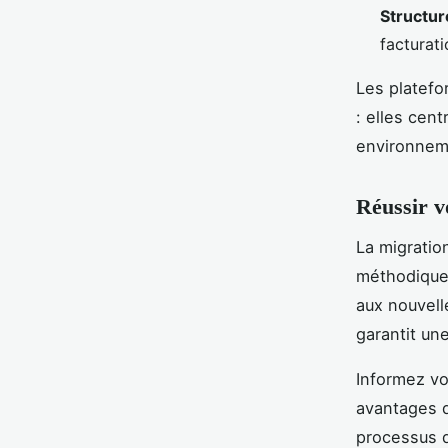
Structure
facturat
Les platefo
: elles cent
environneme
Réussir v
La migratio
méthodique
aux nouvell
garantit un
Informez vo
avantages qu
processus d