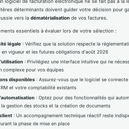
n logiciel de facturation électronique ne se fait pas à la l
ritères déterminants doivent guider votre décision pour ga
éussie vers la
dématérialisation
de vos factures.
éments essentiels à évaluer lors de votre sélection :
té légale
: Vérifiez que la solution respecte la réglementat
 en vigueur et les futures obligations d'août 2026
'utilisation
: Privilégiez une interface intuitive qui ne néces
n complexe pour vos équipes
ions disponibles
: Assurez-vous que le logiciel se connecte
CRM et votre comptabilité existants
'automatisation
: Optez pour des fonctionnalités qui autom
, la gestion des stocks et la création de documents
client
: Un accompagnement technique réactif reste indisp
durant la phase de mise en place