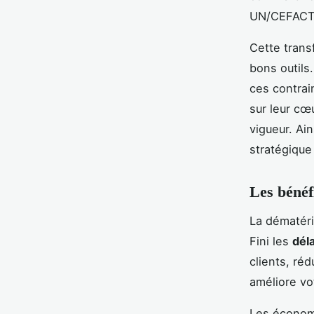
UN/CEFACT) 
Cette trans
bons outils
ces contrai
sur leur cœ
vigueur. Ain
stratégique
Les bénéf
La dématéri
Fini les
déla
clients, ré
améliore vo
Les économi