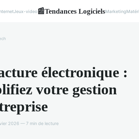
Tendances Logiciels
📰
nternet
Jeux-video
Marketing
Matér
ech
acture électronique :
lifiez votre gestion
treprise
vier 2026 — 7 min de lecture