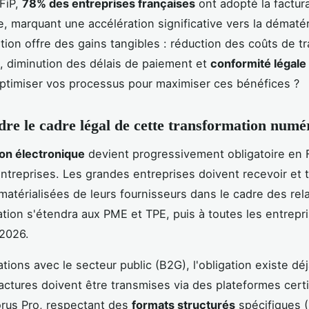
FiP,
78% des entreprises françaises
ont adopté la factur
e, marquant une accélération significative vers la dématéri
ition offre des gains tangibles : réduction des coûts de t
, diminution des délais de paiement et
conformité légale
timiser vos processus pour maximiser ces bénéfices ?
e le cadre légal de cette transformation numé
ion électronique
devient progressivement obligatoire en 
entreprises. Les grandes entreprises doivent recevoir et tr
matérialisées de leurs fournisseurs dans le cadre des rel
ation s'étendra aux PME et TPE, puis à toutes les entrepr
2026.
ations avec le secteur public (B2G), l'obligation existe dé
actures doivent être transmises via des plateformes certi
us Pro, respectant des
formats structurés
spécifiques 