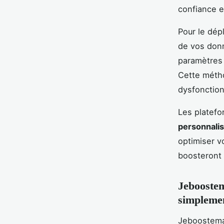
confiance e
Pour le dép
de vos donn
paramètres 
Cette métho
dysfonction
Les platef
personnali
optimiser v
boosteront 
Jeboostem
simplemen
Jeboostemab