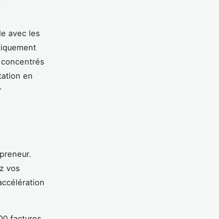
le avec les
tiquement
r concentrés
tation en
r
epreneur.
ez vos
accélération
00 factures