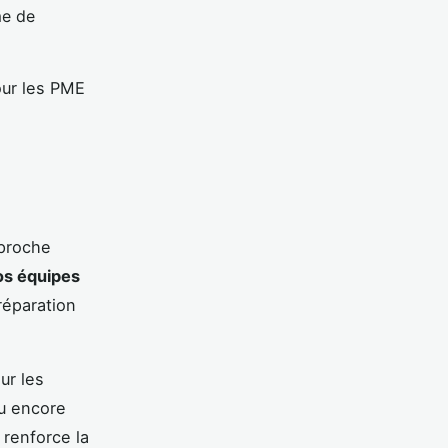
me de
our les PME
pproche
os équipes
réparation
ur les
ou encore
renforce la