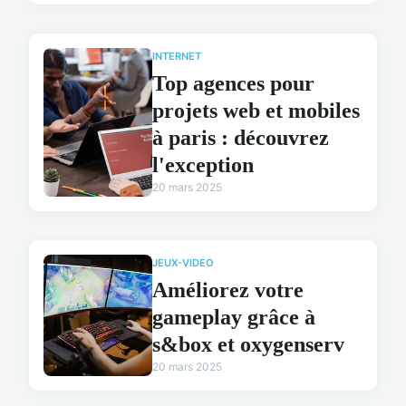
INTERNET
Top agences pour
projets web et mobiles
à paris : découvrez
l'exception
20 mars 2025
JEUX-VIDEO
Améliorez votre
gameplay grâce à
s&box et oxygenserv
20 mars 2025