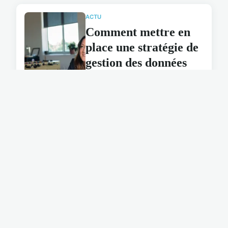
ACTU
Comment mettre en
place une stratégie de
gestion des données
pour les applications
de machine learning?
19 septembre 2024
ACTU
Créations graphiques
pour façonner une
identité de marque
unique
5 février 2025