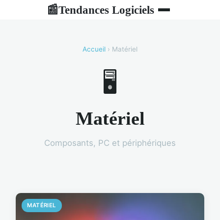
Tendances Logiciels
📰
Accueil
› Matériel
🖥️
Matériel
Composants, PC et périphériques
MATÉRIEL